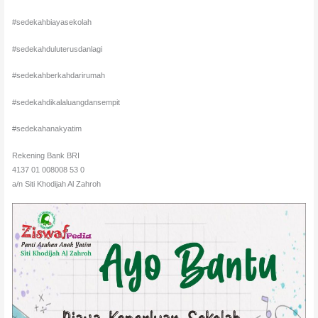
#sedekahbiayasekolah
#sedekahduluterusdanlagi
#sedekahberkahdarirumah
#sedekahdikalaluangdansempit
#sedekahanakyatim
Rekening Bank BRI
4137 01 008008 53 0
a/n Siti Khodijah Al Zahroh