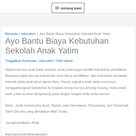
Lewati
tentang
tentang kami
ke
kami
konten
Beranda
education
Ayo Bantu Biaya Kebutuhan Sekolah Anak Yatim
Ayo Bantu Biaya Kebutuhan
Sekolah Anak Yatim
Tinggalkan Komentar
/
education
/ Oleh
admin
Seperti hal nya anak pada umunya, anak yatim juga memiliki kebutuhan pendidikan.
Biasanya dapat berupa kebutuhan tunai biaya pendidikan, dan kebutuhan peralatan
sekolah pada awal tahun ajaran baru. Hanya saja jika anak pada umumnya
menggantungkan kebutuhan itu kepada orang tua nya amsing-masing, maka anak-
anak yatim ini akan bergantung pada tangan-tangan mulia anda semua.
Betul…anda semua para Ayah, Bunda, para Dermawan, Penyayang, dan Pemerhati
Yatim Dhu’afa yang dimuliakan Allah Ta’ala.
Jazaakumullaahu Khair
#ayobantusekolahanakyatim