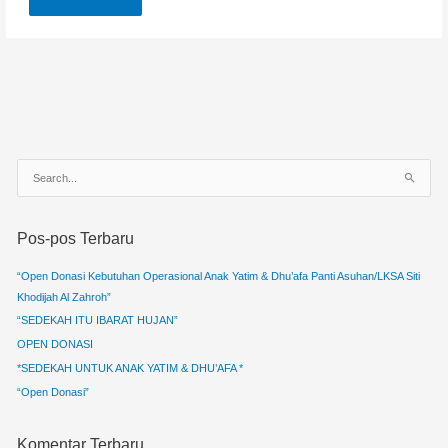
C
a
r
Pos-pos Terbaru
i
u
“Open Donasi Kebutuhan Operasional Anak Yatim & Dhu’afa Panti Asuhan/LKSA Siti
n
Khodijah Al Zahroh”
t
“SEDEKAH ITU IBARAT HUJAN”
u
OPEN DONASI
k
*SEDEKAH UNTUK ANAK YATIM & DHU’AFA *
:
“Open Donasi”
Komentar Terbaru